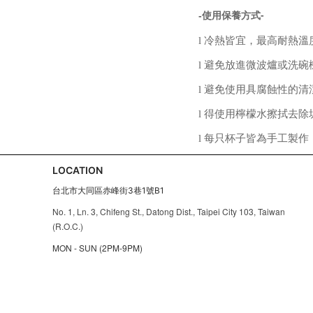
-
-
使用保養方式
l
冷熱皆宜，最高耐熱溫
l
避免放進微波爐或洗碗
l
避免使用具腐蝕性的清
l
得使用檸檬水擦拭去除
l
每只杯子皆為手工製作
LOCATION
台北市大同區赤峰街3巷1號B1
No. 1, Ln. 3, Chifeng St., Datong Dist., Taipei City 103, Taiwan
(R.O.C.)
MON - SUN (2PM-9PM)