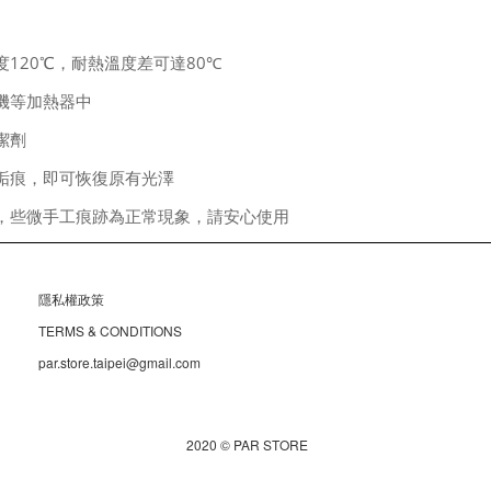
120
80
度
℃，耐熱溫度差可達
℃
機等加熱器中
潔劑
垢痕，即可恢復原有光澤
，些微手工痕跡為正常現象，請安心使用
隱私權政策
TERMS & CONDITIONS
par.store.taipei@gmail.com
2020 © PAR STORE