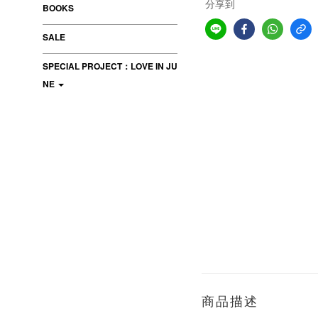
分享到
BOOKS
SALE
SPECIAL PROJECT：LOVE IN JU
NE
商品描述