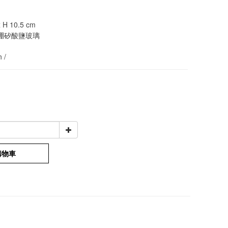
H 10.5 cm 
硼矽酸鹽玻璃
 /
購物車