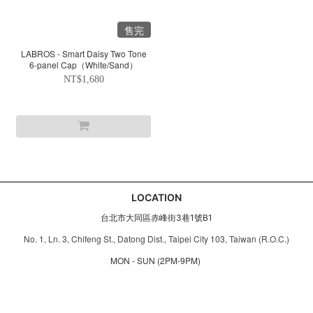
售完
LABROS - Smart Daisy Two Tone
6-panel Cap（White/Sand）
NT$1,680
LOCATION
台北市大同區赤峰街3巷1號B1
No. 1, Ln. 3, Chifeng St., Datong Dist., Taipei City 103, Taiwan (R.O.C.)
MON - SUN (2PM-9PM)