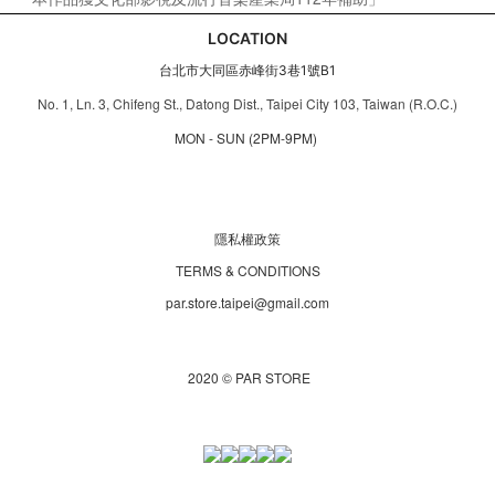
LOCATION
台北市大同區赤峰街3巷1號B1
No. 1, Ln. 3, Chifeng St., Datong Dist., Taipei City 103, Taiwan (R.O.C.)
MON - SUN (2PM-9PM)
隱私權政策
TERMS & CONDITIONS
par.store.taipei@gmail.com
2020 © PAR STORE