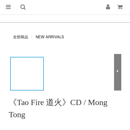
全部商品
NEW ARRIVALS
《Tao Fire 道火》CD / Mong
Tong