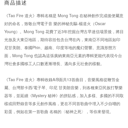
商品描述
《Tao Fire 道火》專輯名稱是 Mong Tong 在秘神創作完成後便屬意
好的命名，致敬台灣電子音 樂的神秘先驅-楊道火（Oscar
Young）。Mong Tong 花費了近3年挖掘台灣古早迷信場景後，將目
光放及大東亞地區，期待容括包含台灣在內，東南亞不同地區如印
尼甘美朗、泰國Phin、越南、印度等地的魔幻聲響。意識形態方
面，Mong Tong 也認為這張廣納東南亞元素的專輯更能代表現今台
灣社會多國移工人口數逐漸增長、邁向多元社會的樣貌。
《Tao Fire 道火》專輯收錄A/B面共13首曲目，音樂風格從鞭笞金
屬、台灣那卡⻄/電子琴、印尼 甘美朗音樂，到各種東亞⺠族打擊樂
器等，並延續《Mystery 秘神》的拼貼感，加入多樣、多國的不同取
樣或田野錄音等多元創作風格，更在不同首歌曲中埋入不少自嘲的
彩蛋，例如在第一首歌曲 名稱的〈秘神之死〉，等你來發現。