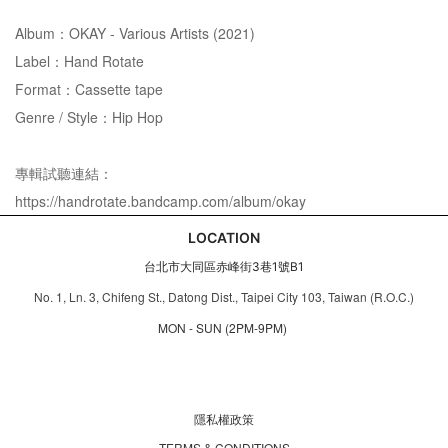
Album：OKAY - Various Artists (2021)
Label：Hand Rotate
Format：Cassette tape
Genre / Style：Hip Hop
專輯試聽連結：
https://handrotate.bandcamp.com/album/okay
LOCATION
台北市大同區赤峰街3巷1號B1
No. 1, Ln. 3, Chifeng St., Datong Dist., Taipei City 103, Taiwan (R.O.C.)
MON - SUN (2PM-9PM)
隱私權政策
TERMS & CONDITIONS