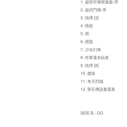
1. 超悟空傳突激篇-序
2. 超武鬥傳-序
3. 抉擇 [3]
4. 情怨
5. 雨
6. 標題
7. 少女幻海
8. 作業還未結束
9. 抉擇 [8]
10. 傑洛
11. 奇天烈城
12. 聖石傳說素還真
SIDE B - OO