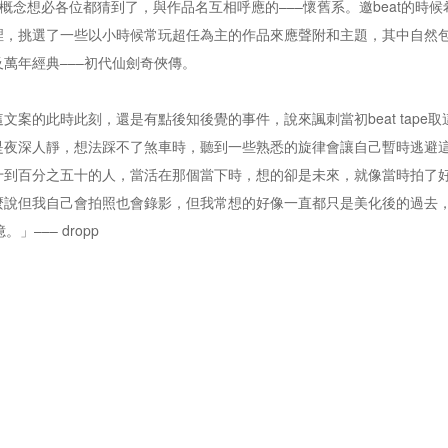
概念想必各位都猜到了，與作品名互相呼應的–––懷舊系。邀beat的
裡，挑選了一些以小時候常玩超任為主的作品來應聲附和主題，其中自然
萬年經典–––初代仙劍奇俠傳。
文案的此時此刻，還是有點後知後覺的事件，說來諷刺當初beat tap
是夜深人靜，想法踩不了煞車時，聽到一些熟悉的旋律會讓自己暫時逃避
十到百分之五十的人，當活在那個當下時，想的卻是未來，就像當時拍了
麼說但我自己會拍照也會錄影，但我常想的好像一直都只是美化後的過去，
」––– dropp