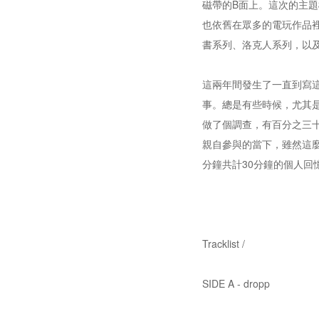
磁帶的B面上。這次的主題
也依舊在眾多的電玩作品
書系列、洛克人系列，以及
這兩年間發生了一直到寫這
事。總是有些時候，尤其
做了個調查，有百分之三
親自參與的當下，雖然這
分鐘共計30分鐘的個人回憶。
Tracklist /
SIDE A - dropp