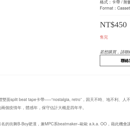
格式：卡帶 / 附
Format：Cassett
NT$450
售完
若想購買，請聯
聯絡
面split beat tape卡帶–––“nostalgia, retro”，因天
的兩個疫情年，體感年，保守估計大概是四年半。
的街舞B-Boy硬漢，兼MPC系beatmaker–歐歐 a.k.a. OO