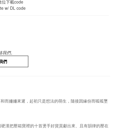
數位下載code
e w/ DL code
絡我們。
我們
不時、地不利、人不和而姍姍來遲，起初只是想法的萌生，隨後因緣份而呱呱墜
，藉此機會讓硬漢把壓箱寶裡的十首燙手好貨貢獻出來、且有韻律的壓在