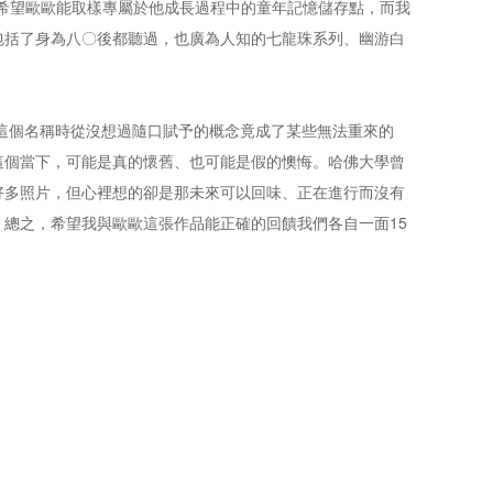
時候希望歐歐能取樣專屬於他成長過程中的童年記憶儲存點，而我
包括了身為八〇後都聽過，也廣為人知的七龍珠系列、幽游白
e取這個名稱時從沒想過隨口賦予的概念竟成了某些無法重來的
這個當下，可能是真的懷舊、也可能是假的懊悔。哈佛大學曾
好多照片，但心裡想的卻是那未來可以回味、正在進行而沒有
總之，希望我與歐歐這張作品能正確的回饋我們各自一面15