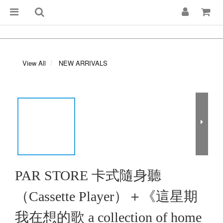
View All
NEW ARRIVALS
PAR STORE 卡式隨身聽
（Cassette Player）＋《這星期
我在想的歌 a collection of home