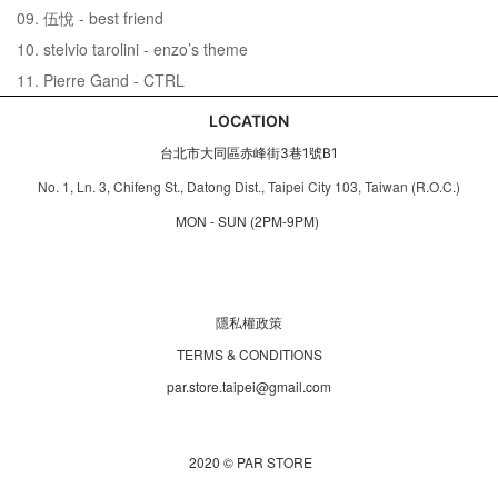
09. 伍悅 - best friend
10. stelvio tarolini - enzo’s theme
11. Pierre Gand - CTRL
LOCATION
台北市大同區赤峰街3巷1號B1
No. 1, Ln. 3, Chifeng St., Datong Dist., Taipei City 103, Taiwan (R.O.C.)
MON - SUN (2PM-9PM)
隱私權政策
TERMS & CONDITIONS
par.store.taipei@gmail.com
2020 © PAR STORE