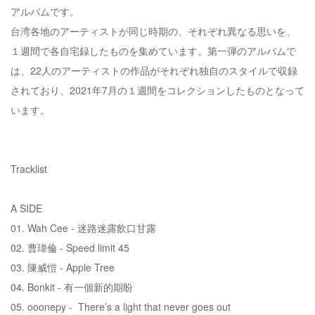
アルバムです。
台湾各地のアーティストが同じ時期の、それぞれ異なる思いを、
１週間で各自宅録したものを集めています。第一弾のアルバムで
は、22人のアーティストの作品がそれぞれ独自のスタイルで収録
されており、2021年7月の１週間をコレクションしたものとなって
います。
Tracklist
A SIDE
01. Wah Cee - 迷路迷露飲口甘露
02. 曹瑋倫 - Speed limit 45
03. 陳威愷 - Apple Tree
04. Bonkit - 有一個新的期盼
05. ooonepy - There’s a light that never goes out