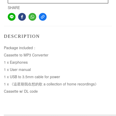
SHARE
DESCRIPTION
Package included：
Cassette to MP3 Converter
1 x Earphones
1 x User manual
1 x USB to 3.5mm cable for power
1 x 《這星期我在想的歌 a collection of home recordings》
Cassette w/ DL code
______________________________________________________