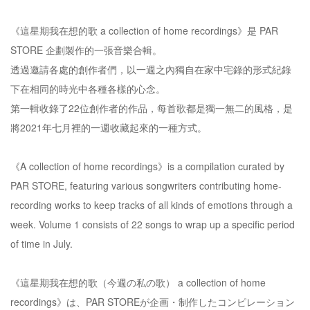
《這星期我在想的歌 a collection of home recordings》是 PAR
STORE 企劃製作的一張音樂合輯。
透過邀請各處的創作者們，以一週之內獨自在家中宅錄的形式紀錄
下在相同的時光中各種各樣的心念。
第一輯收錄了22位創作者的作品，每首歌都是獨一無二的風格，是
將2021年七月裡的一週收藏起來的一種方式。
《A collection of home recordings》is a compilation curated by
PAR STORE, featuring various songwriters contributing home-
recording works to keep tracks of all kinds of emotions through a
week. Volume 1 consists of 22 songs to wrap up a specific period
of time in July.
《這星期我在想的歌（今週の私の歌） a collection of home
recordings》は、PAR STOREが企画・制作したコンピレーション