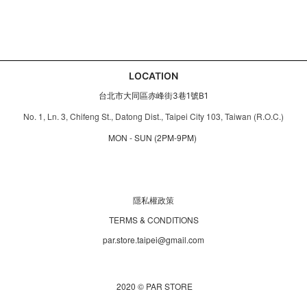
LOCATION
台北市大同區赤峰街3巷1號B1
No. 1, Ln. 3, Chifeng St., Datong Dist., Taipei City 103, Taiwan (R.O.C.)
MON - SUN (2PM-9PM)
隱私權政策
TERMS & CONDITIONS
par.store.taipei@gmail.com
2020 © PAR STORE