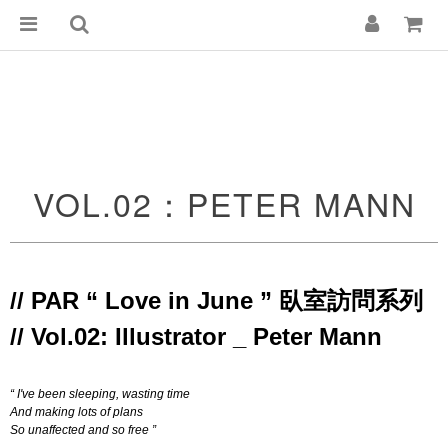
VOL.02：PETER MANN
// PAR “ Love in June ” 臥室訪問系列 
// Vol.02: Illustrator _ Peter Mann
“ I've been sleeping, wasting time
And making lots of plans
So unaffected and so free ”