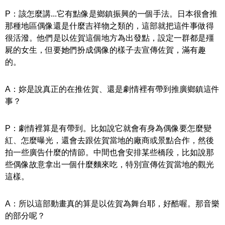
P：該怎麼講...它有點像是鄉鎮振興的一個手法。日本很會推
那種地區偶像還是什麼吉祥物之類的，這部就把這件事做得
很活潑。他們是以佐賀這個地方為出發點，設定一群都是殭
屍的女生，但要她們扮成偶像的樣子去宣傳佐賀，滿有趣
的。
A：妳是說真正的在推佐賀、還是劇情裡有帶到推廣鄉鎮這件
事？
P：劇情裡算是有帶到。比如說它就會有身為偶像要怎麼變
紅、怎麼曝光，還會去跟佐賀當地的廠商或景點合作，然後
拍一些廣告什麼的情節。中間也會安排某些橋段，比如說那
些偶像故意拿出一個什麼麵來吃，特別宣傳佐賀當地的觀光
這樣。
A：所以這部動畫真的算是以佐賀為舞台耶，好酷喔。
那音樂
的部分呢？