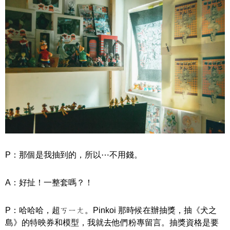
P：那個是我抽到的，所以⋯不用錢。
A：好扯！一整套嗎？！
P：哈哈哈，超ㄎㄧㄤ。Pinkoi 那時候在辦抽獎，抽《犬之
島》的特映券和模型，我就去他們粉專留言。抽獎資格是要