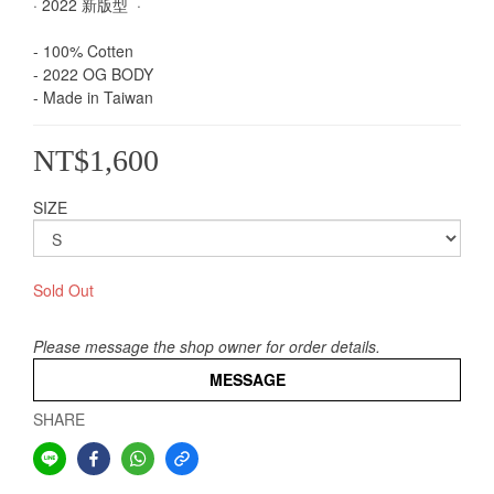
· 2022 新版型  ·  
- 100% Cotten
- 2022 OG BODY  
- Made in Taiwan
NT$1,600
SIZE
Sold Out
Please message the shop owner for order details.
MESSAGE
SHARE