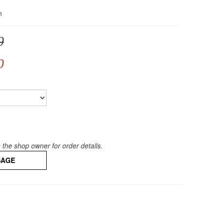
n
0
0
the shop owner for order details.
SAGE