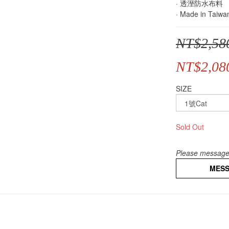
· 透溼防水布料
· Made in Taiwa
NT$2,58
NT$2,08
SIZE
Sold Out
Please message 
MES