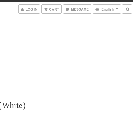
LOG IN
CART
MESSAGE
English
（White）