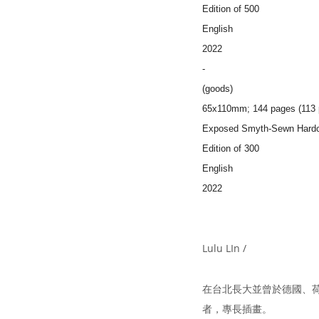
Edition of 500
English
2022
-
(goods)
65x110mm; 144 pages (113 ph
Exposed Smyth-Sewn Hard
Edition of 300
English
2022
Lulu LIn /
在台北長大並曾於德國、荷
者，專長插畫。