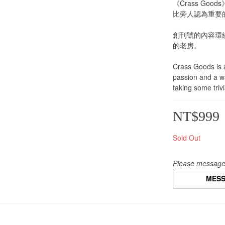
《Crass G
比旁人認為重要
創刊號的內容環
的老房。
Crass Goods is a
passion and a wa
taking some triv
NT$999
Sold Out
Please message 
MES