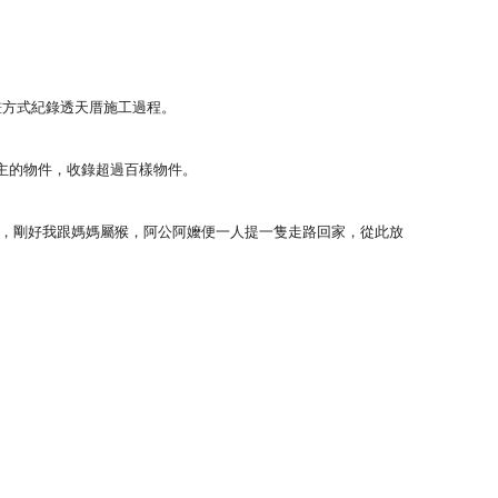
畫方式紀錄透天厝施工過程。
主的物件，
收錄超過百樣物件。
，剛好我跟媽媽屬猴，
阿公阿嬤便一人提一隻走路回家，從此放