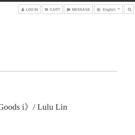
LOG IN
CART
MESSAGE
English
Goods i》/ Lulu Lin