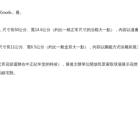
Goods」冊。
，尺寸長50公分、寬14.
6公分（約比一根正常尺寸的法棍大一點），
內容以漫
尺寸長11公分、寬6.5公分（
約比一般盒菸大一點），內容以圖鑑方式珍藏前屋
元宵花節還辦在中正紀年堂的時候），
展後主辦單位開放民眾索取現場展示花燈
的鎮宅獸。