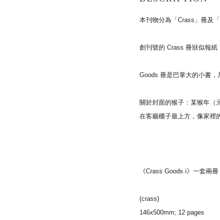
本刊物分為「Crass」冊及「
創刊號的 Crass 冊狀似報紙
Goods 冊是巴掌大的小書，
關於封面的猴子：某猴年（
在客廳櫃子最上方，
像家裡
《Crass Goods i》一套兩冊
(crass)
146x500mm; 12 pages