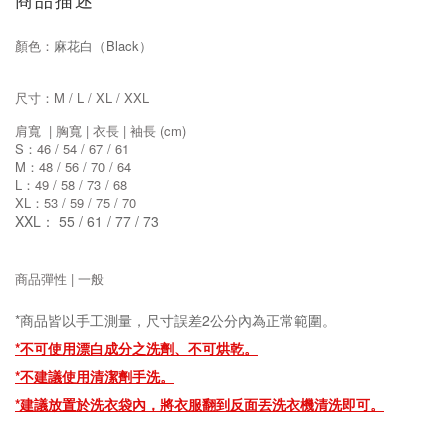
商品描述
顏色：
麻花白（Black
）
尺寸：M / L / XL / XXL
肩寬 |
胸寬
|
衣長
| 袖
長
(cm)
S：46 / 54 / 67 / 61
M：48 / 56 / 70 / 64
L：49 / 58 / 73 / 68
XL：53 / 59 / 75 / 70
XXL： 55 / 61 / 77 / 73
商品彈性 | 一般
*商品皆以手工測量，尺寸誤差2公分內為正常範圍。
*不可使用漂白成分之洗劑、
不可烘乾。
*
不建議使用清潔劑手洗。
*建議放置於洗衣袋內，將衣服翻到反面丟洗衣機清洗即可。