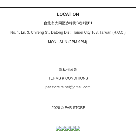
LOCATION
台北市大同區赤峰街3巷1號B1
No. 1, Ln. 3, Chifeng St., Datong Dist., Taipei City 103, Taiwan (R.O.C.)
MON - SUN (2PM-9PM)
隱私權政策
TERMS & CONDITIONS
par.store.taipei@gmail.com
2020 © PAR STORE