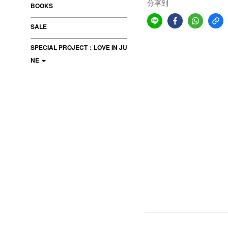
分享到
BOOKS
SALE
SPECIAL PROJECT：LOVE IN JU
NE