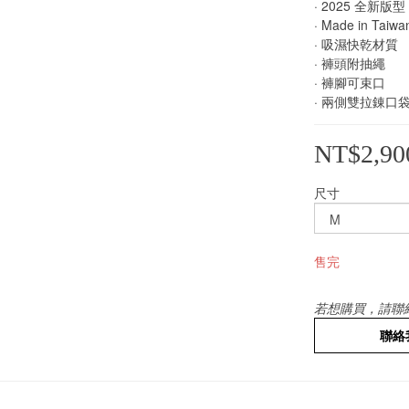
· 2025 全新版型
· Made in Taiwa
· 吸濕快乾材質
· 褲頭附抽繩
· 褲腳可束口 
· 兩側雙拉錬口
NT$2,90
尺寸
售完
若想購買，請聯
聯絡