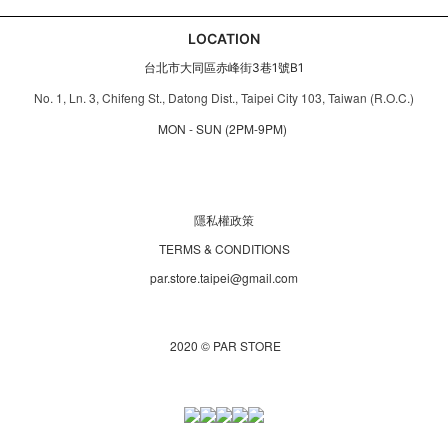
LOCATION
台北市大同區赤峰街3巷1號B1
No. 1, Ln. 3, Chifeng St., Datong Dist., Taipei City 103, Taiwan (R.O.C.)
MON - SUN (2PM-9PM)
隱私權政策
TERMS & CONDITIONS
par.store.taipei@gmail.com
2020 © PAR STORE