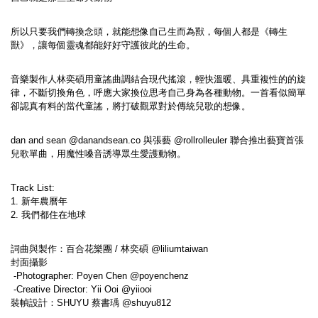
所以只要我們轉換念頭，就能想像自己生而為獸，每個人都是《轉生
獸》，讓每個靈魂都能好好守護彼此的生命。
音樂製作人林奕碩用童謠曲調結合現代搖滾，輕快溫暖、具重複性的的旋
律，不斷切換角色，呼應大家換位思考自己身為各種動物。一首看似簡單
卻認真有料的當代童謠，將打破觀眾對於傳統兒歌的想像。
dan and sean @danandsean.co 與張藝 @rollrolleuler 聯合推出藝寶首張
兒歌單曲，用魔性嗓音誘導眾生愛護動物。
Track List: 
1. 新年農曆年
2. 我們都住在地球
詞曲與製作：百合花樂團 / 林奕碩 @liliumtaiwan
封面攝影
 -Photographer: Poyen Chen @poyenchenz
 -Creative Director: Yii Ooi @yiiooi
裝幀設計：SHUYU 蔡書瑀 @shuyu812