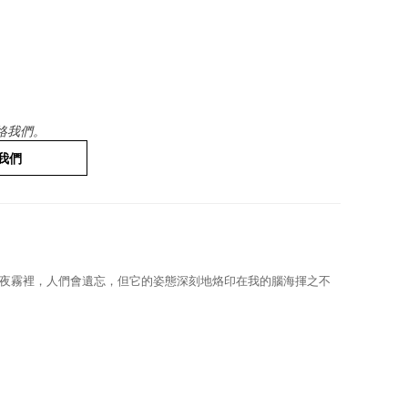
絡我們。
我們
夜霧裡，人們會遺忘，但它的姿態深刻地烙印在我的腦海揮之不