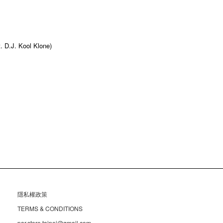
. D.J. Kool Klone)
隱私權政策
TERMS & CONDITIONS
par.store.taipei@gmail.com