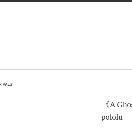
RIVALS
《A Ghos
pololu