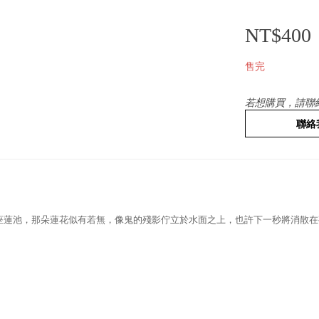
NT$400
售完
若想購買，請聯
聯絡
座蓮池，那朵蓮花似有若無，像鬼的殘影佇立於水面之上，也許下一秒將消散在