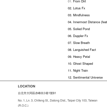
01.
From Dirt
02. 
Lotus Fx
03. 
Mindfulness
04. 
Innermost Distance (feat
05. 
Soiled Pond
06. 
Duppler Fx
07. 
Slow Breath
08. 
Languished Fact
09. 
Heavy Petal
10. 
Ghost Shaped
11. 
Night Train
12. 
Sentimental Universe
LOCATION
台北市大同區赤峰街3巷1號B1
No. 1, Ln. 3, Chifeng St., Datong Dist., Taipei City 103, Taiwan
(R.O.C.)