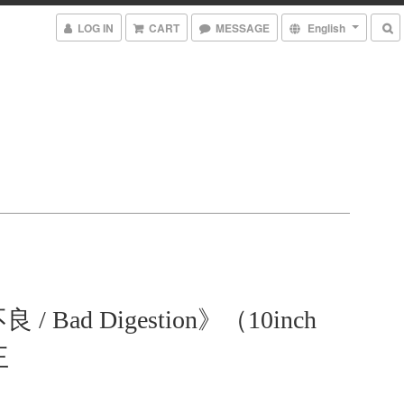
LOG IN
CART
MESSAGE
English
/ Bad Digestion》（10inch
王