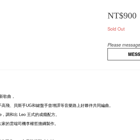
NT$900
Sold Out
Please message 
MES
首全新歌曲，
手高飛、貝斯手UG和鍵盤手曾增譯等音樂路上好夥伴共同編曲。
ne，調和出 Leo 王式的成癮配方。
大家的雲端司機李權哲擔綱製作。