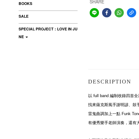
SHARE
BOOKS
SALE
SPECIAL PROJECT：LOVE IN JU
NE
DESCRIPTION
以 full band 編制收錄四
找來薩克斯風手謝明諺、鼓
雷鬼曲調加上一點 Funk To
有優秀樂手老師演奏，還有