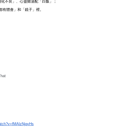
消化不良」、心靈雞湯配「白飯」；
「都有體會」和「鏡子」裡。
That
atch?v=fMAlzNjqvHs